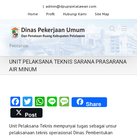
|
admin@dpuprpelalawan.com
Home
Profil
Hubungi Kami
Site Map
Pencarian:
UNIT PELAKSANA TEKNIS SARANA PRASARANA
AIR MINUM
Facebook
Twitter
WhatsApp
Line
Message
Share
Post
Unit Pelaksana Teknis mempunyai tugas sebagai unsur
pelaksanaan teknis operasional Dinas. Pembentukan